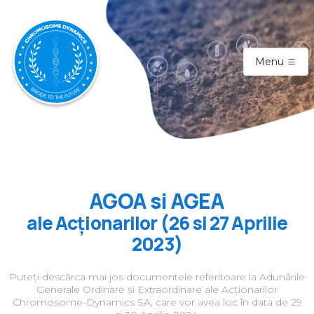
Menu
AGOA si AGEA
ale Acționarilor (26 si 27 Aprilie
2023)
Puteți descărca mai jos documentele referitoare la Adunările
Generale Ordinare și Extraordinare ale Acționarilor
Chromosome-Dynamics SA, care vor avea loc în data de 29